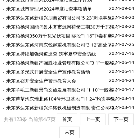
2024-09-04
米东区城市管理局2024年度抽查事项清单
2024-08-20
米东盛达东路新疆兴朋商贸有限公司“5·23”坍塌事故调查报告
2024-08-20
米东柏杨河国能乌鲁木齐市源网荷储三期30万千瓦光伏发电项目“4·28”车辆伤害事...
2024-08-20
米东柏杨河350万千瓦光伏项目Ⅰ标段“1·16”中毒和窒息事故调查报告
2024-07-25
米东盛达东路河南东锐起重机有限公司“3·12”高处坠落事故调查报告
2024-07-16
米东区持续加强河道巡查 筑牢夏季安全防线
2024-06-14
米东柏杨河新疆严强胜物业管理有限公司“3·1”一般垃圾掩埋事故调查报告（公示）
2024-06-11
米东区多形式开展安全生产宣传教育活动
2024-04-24
米东区召开安全生产警示教育大会
2024-04-17
米东羊毛工新疆景尚文旅发展有限公司 “1·10”一般高处坠落事故调查报告
2024-03-14
米东芦草沟东瑞北路104号环卫基地 “11·24”灼烫事故调查报告
2024-03-14
米东盛达东路新疆兴洋铸铁机械制造有限 责任公司“8·21”亡人事故调查报告
共有123条
当前第4/7页
首页
上一页
下一页
末页