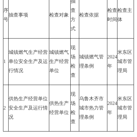
抽
序
查
检查
检查主
抽查事项
检查对象
检查依据
号
方
时间
体
式
现
城镇燃气生产经营
城镇燃气
米东区
场
城镇燃气管
2024
1
单位安全生产及运
生产经营
城市管
检
理条例
年
行情况
单位
理局
查
现
供热生产经营单位
乌鲁木齐市
米东区
供热生产
场
2024
2
安全生产及运行情
城市热力管
城市管
经营单位
检
年
况
理条例
理局
查