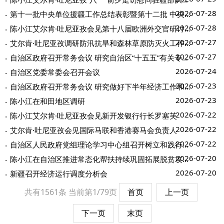
2026-07-28
第十一批中央单位援疆工作总结表彰暨第十二批 中央单位援疆干部人才欢迎大会举行
2026-07-28
陈小江艾尔肯·吐尼亚孜会见第十八届欧洲外交官研讨班一行
2026-07-27
艾尔肯·吐尼亚孜调研防汛抗旱和森林草原防灭火工作 以“时时放心不下”的责任担...
2026-07-27
自治区政府召开常务会议 研究自治区“十五五”有关专项规划等
2026-07-24
自治区党委常委会召开会议
2026-07-23
自治区政府召开常务会议 研究做好下半年经济工作和相关规划等
2026-07-23
陈小江在和田地区调研
2026-07-22
陈小江艾尔肯·吐尼亚孜会见新开发银行行长罗塞芙
2026-07-22
艾尔肯·吐尼亚孜会见国际马联和香港赛马会负责人
2026-07-22
自治区人民政府党组理论学习中心组召开树立和践行正确政绩观学习教育 专题调研成...
2026-07-20
陈小江在自治区推进常态化帮扶持续巩固拓展脱贫攻坚成果工作会议上强调 扎实有力...
2026-07-20
新疆召开经济运行调度分析会
共有1561条
当前第1/79页
首页
上一页
下一页
末页