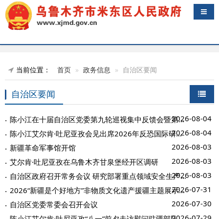
导航
当前位置：
首页
政务信息
自治区要闻
自治区要闻
2026-08-04
陈小江在十届自治区党委第九轮巡视集中反馈会暨第十轮巡视动员部署会上强调 不断...
2026-08-04
陈小江艾尔肯·吐尼亚孜会见出席2026年反恐国际研讨会中外嘉宾
2026-08-03
新疆革命军事馆开馆
2026-08-03
艾尔肯·吐尼亚孜在乌鲁木齐甘泉堡经开区调研
2026-08-03
自治区政府召开常务会议 研究部署重点领域安全生产“打非治违”工作等
2026-07-31
2026“新疆是个好地方”非物质文化遗产援疆主题展示活动启动
2026-07-30
自治区党委常委会召开会议
2026-07-29
陈小江艾尔肯·吐尼亚孜“八一”前夕走访慰问驻疆部队官兵和优抚对象