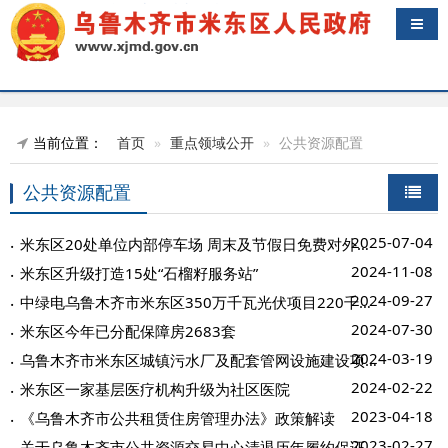
导航
当前位置：
首页
重点领域公开
公共资源配置
公共资源配置
2025-07-04
米东区20处单位内部停车场 周末及节假日免费对外开放
2024-11-08
米东区升级打造15处“石榴籽服务站”
2024-09-27
中绿电乌鲁木齐市米东区350万千瓦光伏项目220千伏送出工程土地复垦方案通过审查的...
2024-07-30
米东区今年已分配保障房2683套
2024-03-19
乌鲁木齐市米东区城镇污水厂及配套管网设施建设项目房屋征收公开邀请测绘、评估机...
2024-02-22
米东区一家基层医疗机构升级为社区医院
2023-04-18
《乌鲁木齐市公共租赁住房管理办法》政策解读
2023-02-27
关于乌鲁木齐市公共资源交易中心清退历年履约保证金的通知