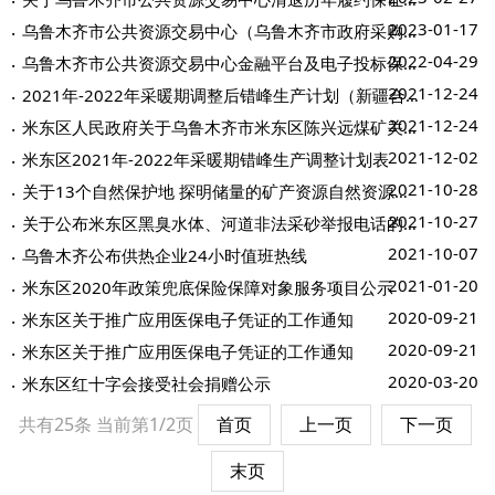
2023-01-17
乌鲁木齐市公共资源交易中心（乌鲁木齐市政府采购中心）拟入专家库名单公示
2022-04-29
乌鲁木齐市公共资源交易中心金融平台及电子投标保函介绍
2021-12-24
2021年-2022年采暖期调整后错峰生产计划（新疆合创盛达工程建设有限公司）
2021-12-24
米东区人民政府关于乌鲁木齐市米东区陈兴远煤矿关闭退出的公告
2021-12-02
米东区2021年-2022年采暖期错峰生产调整计划表
2021-10-28
关于13个自然保护地 探明储量的矿产资源自然资源所有权首次登记的通告
2021-10-27
关于公布米东区黑臭水体、河道非法采砂举报电话的公告
2021-10-07
乌鲁木齐公布供热企业24小时值班热线
2021-01-20
米东区2020年政策兜底保险保障对象服务项目公示
2020-09-21
米东区关于推广应用医保电子凭证的工作通知
2020-09-21
米东区关于推广应用医保电子凭证的工作通知
2020-03-20
米东区红十字会接受社会捐赠公示
共有25条
当前第1/2页
首页
上一页
下一页
末页