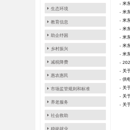
米
生态环境
米
米
教育信息
米
助企纾困
米
米
乡村振兴
米
减税降费
2
关
惠农惠民
供
关
市场监管规则和标准
关
养老服务
关
社会救助
稳岗就业