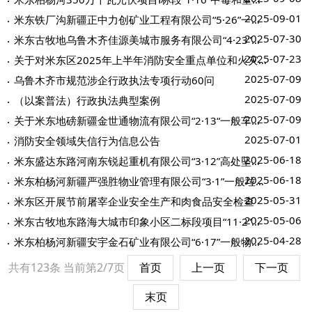
2025-09-01
米东铁厂沟新疆正中力创矿业工程有限公司“5·26”一般物体打击事故调查报告
2025-07-30
米东古牧地乌鲁木齐佳源美城市服务有限公司“4·23”一般车辆伤害事故调查报告
2025-07-23
关于对米东区2025年上半年消防安全重点单位和火灾高危单位进行公示的通知
2025-07-09
乌鲁木齐市规范涉企行政执法专项行动60问
2025-07-09
（以案普法）行政执法典型案例
2025-07-09
关于米东地磅新疆金世通物流有限公司“2·13“一般车辆伤害事故调查报告
2025-07-01
消防安全领域失信行为信息公告
2025-06-18
米东盛达东路河南东锐起重机有限公司“3·12”高处坠落事故防范整改措施和责任追...
2025-06-18
米东柏杨河新疆严强胜物业管理有限公司“3·1”一般垃圾掩埋事故防范整改措施和责...
2025-05-31
米东区开展节前屠宰企业安全生产和肉食品安全检查
2025-05-06
米东古牧地东路海大城市印象小区二标段项目“11·2”一般车辆伤害事故调查报告
2025-04-28
米东柏杨河新疆安宇金石矿业有限公司“6·17”一般物体打击事故调查报告
共有123条
当前第2/7页
首页
上一页
下一页
末页