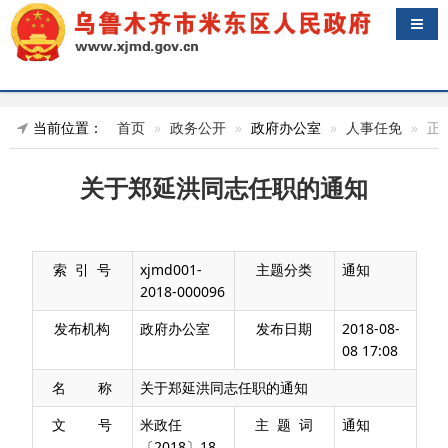
导航
当前位置：
首页
政务公开
政府办公室
人事任免
正
关于郑延洪同志任职的通知
索 引 号
xjmd001-
主题分类
通知
2018-000096
发布机构
政府办公室
发布日期
2018-08-
08 17:08
名 称
关于郑延洪同志任职的通知
文 号
米政任
主 题 词
通知
〔2018〕18