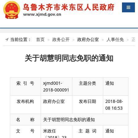
导航
当前位置：
首页
政务公开
政府办公室
人事任免
正
关于胡慧明同志免职的通知
索 引 号
xjmd001-
主题分类
通知
2018-000091
发布机构
政府办公室
发布日期
2018-08-
08 16:53
名 称
关于胡慧明同志免职的通知
文 号
米政任
主 题 词
通知
〔2018〕23