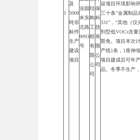
及
设项目环境影响评
业园
结
保
1
5000
三十条″金属制品
米东
构
科
吨非
331”，“其他
北路
工
技
标件
剂型低VOCs含
9093
程
有
生产
豁免。项目本次计
号
有
限
建设
产线1条，1座伸
限
公
项目
项目建成后可年产4
公
司
品。冬季不生产
司