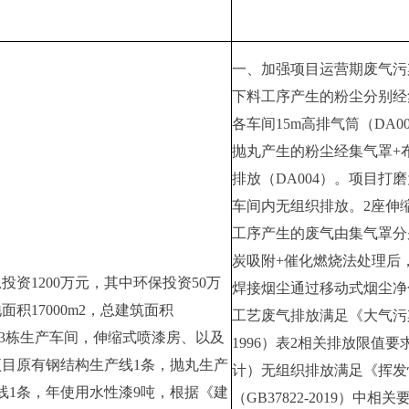
一、
加强项目运营期废气污
下料工序产生的粉尘分别经
各车间15m高排气筒（DA00
抛丸产生的粉尘经集气罩+
排放（DA004）。项目打
车间内无组织排放。2座伸
工序产生的废气由集气罩分
炭吸附+催化燃烧法处理后，
投资1200万元，其中环保投资50万
焊接烟尘通过移动式烟尘净
积17000m2，总建筑面积
工艺废气排放满足《大气污染
建设3栋生产车间，伸缩式喷漆房、以及
1996）表2相关排放限值
目原有钢结构生产线1条，抛丸生产
计）无组织排放满足《挥发
线1条，年使用水性漆9吨，根据《建
（GB37822-2019）中相关