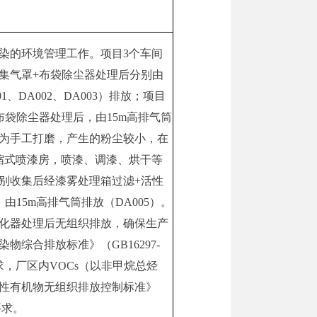
染的环境管理工作。项目3个车间
集气罩+布袋除尘器处理后分别由
1、DA002、DA003）排放；项目
布袋除尘器处理后，由15m高排气筒
磨为手工打磨，产生的粉尘较小，在
缩式喷漆房，喷漆、调漆、烘干等
别收集后经漆雾处理箱过滤+活性
由15m高排气筒排放（DA005）。
化器处理后无组织排放，确保生产
物综合排放标准》（GB16297-
要求，厂区内VOCs（以非甲烷总烃
性有机物无组织排放控制标准》
要求。