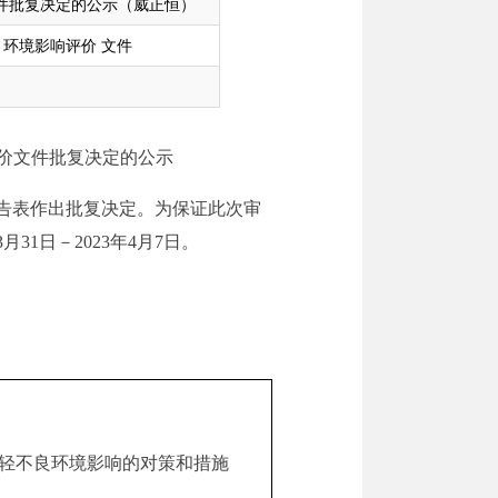
文件批复决定的公示（威正恒）
目 环境影响评价 文件
价文件批复决定的公示
告
表
作出批复决定。为保证此次审
3
月
31
日－
202
3
年
4
月
7
日。
轻不良环境影响的对策和措施