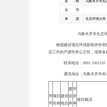
名 称
乌鲁木齐市生
文 号
来 源
生态环境分局
乌鲁木齐市生态
根据建设项目环境影响评价审
议工作的严肃性和公正性，现将各
联系电话：0991-
3301318
通讯地址：
乌鲁木齐市米
建
环
序
项目
建设
设
评
项目概况
号
名称
地点
单
单