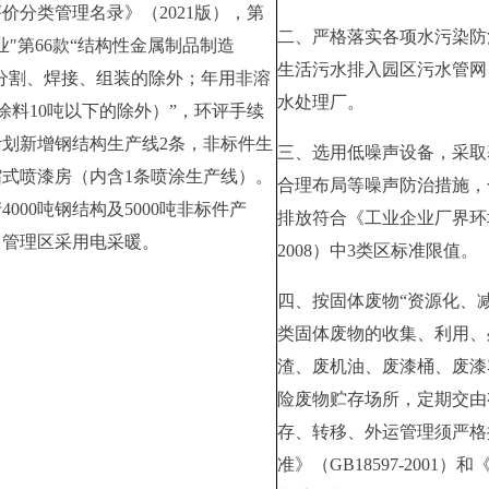
价分类管理名录》（2021版），第
二、
严格落实各项水污染防
业″第66款“结构性金属制品制造
生活污水排入园区污水管网
（仅分割、焊接、组装的除外；年用非溶
水处理厂。
量涂料10吨以下的除外）”，环评手续
划新增钢结构生产线2条，非标件生
三
、
选用
低噪声设备，采取
缩式喷漆房（内含1条喷涂生产线）。
合理布局等噪声防治措施，
000吨钢结构及5000吨非标件产
排放符合《工业企业厂界环境
，管理区采用电采暖。
2008）中3类区标准限值。
四、按固体废物“资源化、
类固体废物的收集、利用、
渣、废机油、废漆桶、废漆
险废物贮存场所，
定期交由
存、转移、外运管理须严格
准》（GB18597-200