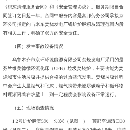
《积灰清理服务合同》
和《安全管理协议》
。服务期限自合
同签订之日起一年。合同中服务内容是富邦劳务公司承接京
环公司指定的与米东焚烧发电厂锅炉炉膛积灰清理范围内所
有相关工作，明确了双方的安全责任。
（四）发生事故设备情况
乌鲁木齐市京环环境能源有限公司焚烧发电厂采用的是
芬兰维美德循环流化床（CFB）垃圾焚烧炉，主要功能为焚
烧城市生活垃圾并提供合格的过热蒸汽发电。焚烧垃圾过程
中会产生大量烟气和飞灰，烟气携带未燃尽碳粒子和循环物
料逐渐附着在炉壁上，到一定程度会影响设备正常运行。
（五）现场勘查情况
1
.
2
号
炉炉膛宽5米、长8米（
见
图一），顶部至漏渣口30
米（
见
图二），底部是倒梯形，漏渣孔宽
0.
3
米
长1
.
5
米
。炉膛