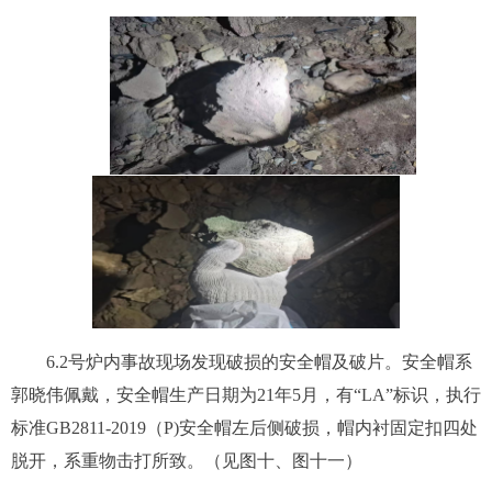
6.
2
号
炉内事故现场发现破损的安全帽及破片。安全帽系
郭晓伟
佩戴
，安全帽生产日期为21年5月，有“LA”标识，执行
标准GB2811-2019（P)安全帽左后侧破损，帽内衬固定扣四处
脱开，系重物击打所致。（
见
图十、图十一）