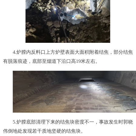
4.
炉膛内反料口上方炉壁表面大面积附着结焦，部分结焦
有脱落痕迹，底部至烟道下沿口高19米左右。
5.
炉膛底部清理下来的结焦块密度不一，事故发生时郭晓
伟倒地
处
发现若干质地坚硬的结焦块。