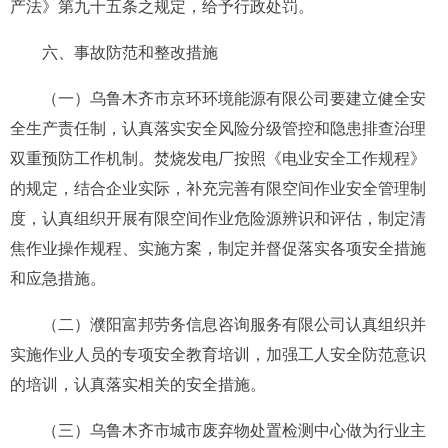
产法》
第九十五条
之规定，给予行政处罚。
六、事故防范和整改措施
（一）
乌鲁木齐市京环环境能源有限公司
要建立健全安
全生产责任制，认真落实安全风险分级管控和隐患排查治理
双重预防工作机制。焚烧发电厂按照
《电业安全工作规程》
的规定，
结合企业实际，补充完善有限空间作业安全管理制
度，认真
组织
开展
有限空间作业
危险源辨识和评估，制定清
焦作业操作规程、实施方案，制定并
督促落实
各项
安全措施
和应急措施
。
（二）
濮阳富邦劳务信息咨询服务有限公司
认真组织并
实施作业人员的专项安全教育培训，加强工人安全防范意识
的培训，认真落实相关的安全措施。
（
三
）乌鲁木齐市城市废弃物处置检测中心
做为行业主