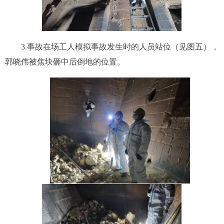
3.
事故在场工人模拟事故发生时
的
人员站位（
见
图五），
郭晓伟被焦块砸
中
后倒地
的位置
。