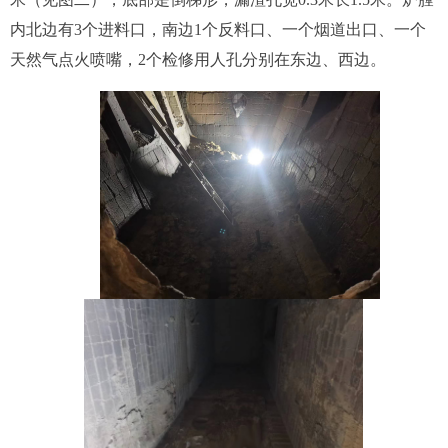
内
北边
有3个进料口，
南边
1个反料口、一个烟道出口、一个
天然气点火喷嘴，
2
个检修用人孔
分别在东边、西边
。