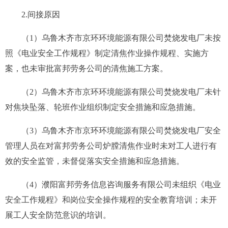
2.间接原因
（1）乌鲁木齐市京环环境能源有限公司焚烧发电厂
未按
照
《电业安全工作规程》
制定清焦作业操作规程、实施方
案，也未审批富邦劳务公司的清焦施工方案。
（
2
）乌鲁木齐市京环环境能源有限公司
焚烧发电厂
未
针
对
焦块坠落
、轮班作业组织
制定
安全措施和应急
措施。
（3）乌鲁木齐市京环环境能源有限公司焚烧发电厂安全
管理人员在对
富邦劳务公司炉膛清焦作业
时未对工人进行有
效的安全监管，未督促落实安全措施和应急
措施。
（
4
）濮阳富邦劳务信息咨询服务有限公司未
组织
《电业
安全工作规程》
和岗位安全操作规程的安全教育培训；未开
展工人安全防范意识的培训
。