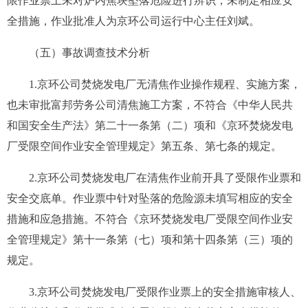
限作业票
上
未对炉内焦块坠落危险进行辨识，
未
制定相应安
全措施，作业批准人为
京环公司运行中心主任
刘斌。
（五）事故调查技术分析
1.京环公司焚烧发电厂
无
清焦作业
操作规程、
实施方案
，
也未审批富邦劳务公司清焦施工方案
，不符合
《中华人民共
和国安全生产法》第二十一条第（二）项和
《京环焚烧发电
厂受限空间作业安全管理规定》第五条、第七条的规定。
2.京环公司
焚烧发电厂
在
清焦
作业前开具了受限作业票和
安全交底单
。
作业票中针对坠落的
危险源未
填写
相应的
安全
措施和应急措施。不符合《京环焚烧发电厂受限空间作业安
全管理规定》第十一条第（七）项
和第十四条第（三）项
的
规定。
3.京环公司
焚烧发电厂受限作业票上的
安全措施审核人、