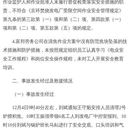
作业监护人和作业批准人
未
履行
督促检查落实安全措施的
职
责，
不符合
《京环焚烧发电厂受限空间作业安全管理规定》
第九条的
第三款第（一）项和第（二）项、第四款第（一）
项和第（二）项、第五款第（五）项的规定
。
4.富邦劳务公司在清焦作业方案中没有防范焦块坠落的技
术措施和防护措施
，未按照规定组织员工认真学习
《电业安
全工作规程》和
岗位安全
操作规程
，未对工人开展安全教育
培训
。
二、事故发生经过及救援情况
（一）事故发生经过
12月4日9时40分左右，刘斌通知王守魁安排人员清理2号
炉膛积焦。10时王振强带领6名工人到发电厂中控室报到。10
时10分刘斌与锅炉班长马耘进行了安全交底、口头培训和气