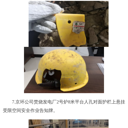
7.京环公司焚烧发
电厂2
号
炉8米平台人孔对面
护栏
上悬挂
受限空间安全作业告知牌。