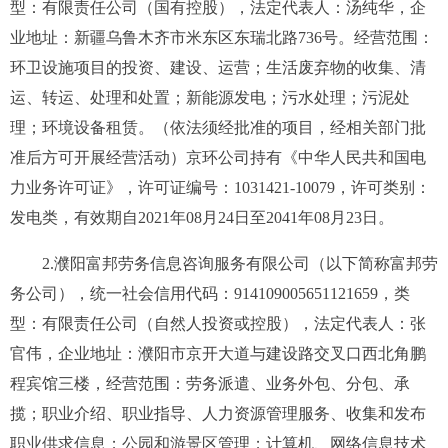
型：有限责任公司（国有控股），
法定代表人：
汤纯华
，
企
业地址
：
新疆
乌鲁木齐市米东区
东瑞北路736
号
。
经营范围：
环卫设施项目的投资、建设、运营；生活废弃物的收集、清
运、转运、处理和处置；新能源发电；污水处理；污泥处
理；环境设备租赁。（依法须经批准的项目，经相关部门批
准后方可开展经营活动）京环公司持有《中华人民共和国电
力业务许可证》，许可证编号：1031421-10079，许可类别：
发电类，有效期自2021年08月24日至2041年08月23日。
2.濮阳富邦劳务信息咨询服务有限公司（以下简称富邦劳
务公司），统一社会信用代码：914109005651121659，类
型：有限责任公司（自然人投资或控股），法定代表人：张
官伟，企业地址：濮阳市京开大道与建设路交叉口西北角鹏
程宾馆三楼，经营范围：劳务派遣、业务外包、分包、承
揽；职业介绍、职业指导、人力资源管理服务、收集和发布
职业供求信息；公园和游景区管理；计算机、网络信息技术