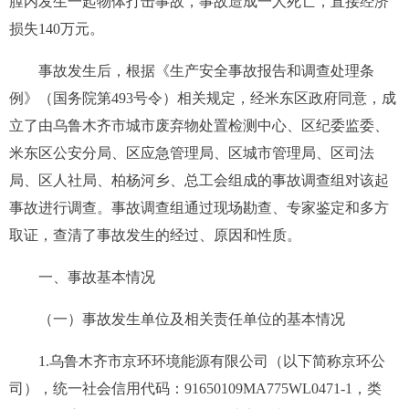
膛内发生一起物体打击事故，事故造成一人死亡
，
直接经济
损失140
万元
。
事故发生后，根
据《生产安全事故报告和调查处理条
例》（国务院第493号令）相关规定
，经
米东区政府
同意
，成
立了由
乌鲁木齐市城市废弃物处置检测中心、
区纪委监委、
米东
区
公安分局、区应急管理局、区城市管理局
、
区司法
局、区人社局、柏杨河乡、总工会
组成的事故
调查组
对该起
事故进行调查。事故调查组通过现场勘查、专家鉴定和多方
取证，查清了事故发生的经过、原因和性质
。
一、事故基本情况
（一）事故发生单位及相关责任单位的基本情况
1.
乌鲁木齐市京环环境能源有限公司
（以下简称京环公
司）
，统一社会信用代码：91650109MA
775WL0471-1
，
类