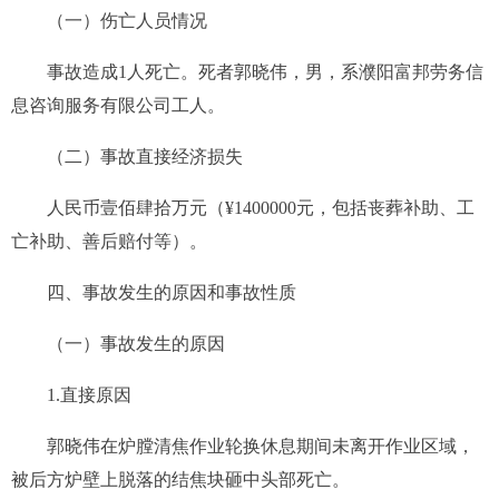
（一）伤亡人员情况
事故造成
1
人死亡。
死者
郭晓伟
，男，系
濮阳富邦劳务信
息咨询服务有限公司
工人。
（二）事故直接经济损失
人民币
壹佰肆拾万
元（¥
1400000
元，包括丧葬补助、工
亡补助、善后赔付等）。
四、事故发生的原因和事故性质
（一）事故发生的原因
1.直接原因
郭晓伟在
炉膛
清焦作业轮换休息期间未离开作业区域，
被后方炉壁上脱落的结焦块砸中头部死亡。