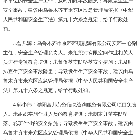
本单位的安全生产工作，及时消除事故隐患；
导致发生生产
安全事故，
建议由乌鲁木齐市米东区应急管理局依据《中华
人民共和国安全生产法》
第九十六条
之规定，给予行政处
罚。
3.
曾凡源
：
乌鲁木齐市京环环境能源有限公司安环中心副
主任，
安全生产管理负责人
。
未组织对有限空间作业相关人
员进行专项教育培训；未督促落实防坠落安全措施；未及时
排查生产安全事故隐患
；
导致发生生产安全事故，
建议由乌
鲁木齐市米东区应急管理局依据《中华人民共和国安全生产
法》
第九十六条
之规定，给予行政处罚。
4
.郭小伟
：
濮阳富邦劳务信息咨询服务有限公司项目
负责
人
。未
组织
实施作业人员的教育培训
；未制定并落实防坠
落、轮班作业的安全措施；
导致发生生产安全事故，建议由
乌鲁木齐市米东区应急管理局依据《中华人民共和国安全生