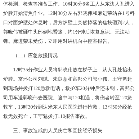
体检测、检查等准备工作。10时30分6名工人从东边人孔进入
炉膛开始清焦作业。12时30分左右郭晓伟和麻进荣站在1号料
口对面炉壁处休息时，后方炉壁上突然掉落的焦块砸到2人，
郭晓伟被砸中头部倒地昏迷，约1分钟后恢复意识、无法动
弹。麻进荣未受伤，立即用对讲机向中控室报告。
（二）应急救援情况
12时35分作业
人员将郭晓伟放在梯子上
，
从人孔处抬出
炉膛
。京环公司
刘斌
、朱良意和富邦公司郭小伟、
王守魁
赶
到现场并
拨打120急救电话，
救护车20分钟后还未到
，
富邦公
司用车送
郭晓伟
去
医院
。途中
与120
相遇
，
将伤者
转
至
120
急
救车
，13
时30分
到达
米东人民
医院
进行抢救，13时50分
经抢
救
无效死亡，王守魁拨打110报告事故。
三、事故造成的人员伤亡和直接经济损失