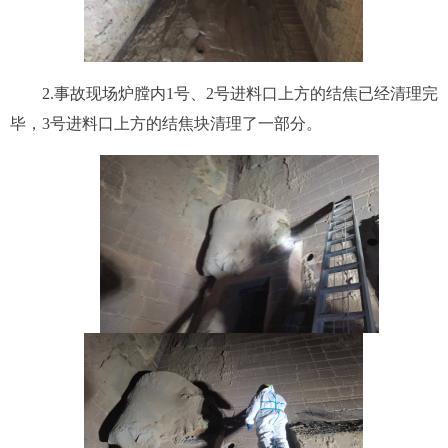
2.
事故现场炉膛内1
号
、2
号进
料口上方的结焦已经清理完
毕，3
号进
料口上方的结焦块清理了一部分。