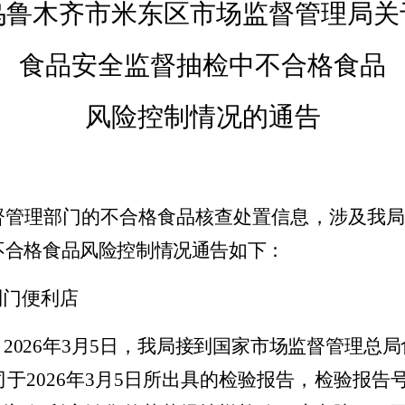
乌鲁木齐市
米东区市场监督管理局关
食品安全监督抽检中
不合格
食品
风险控制
情况的
通告
督管理部门的不合格食品核查处置信息，涉及我局
不合格食品风险控制情况通告如下：
到门便利
店
。
2026
年
3
月
5
日，我局接到国家市场监督管理总局
司于
202
6
年
3
月
5
日所出具的检验报告，检验报告