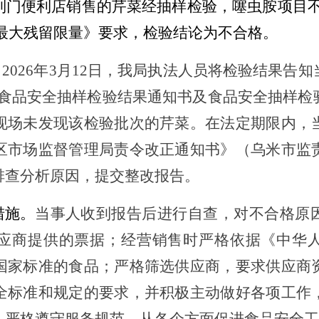
到门便利店
销售的
芹菜
经抽样检验，
噻虫胺
项目
药最大残留限量》要求，检验结论为不合格。
。
202
6
年
3
月
12
日，我局执法人员将检验结果告知
食品安全抽样检验结果通知书及食品安全抽样检
现场未发现该检验批次的
芹菜
。在法定期限内，
区市场监督管理局责令改正通知书》（乌米市监
排查分析原因，提交整改报告。
措施
。
当事人收到报告后进行自查，对不合格原
应商提供的票据；经营销售时严格依据《中华
国家标准的食品；严格筛选供应商，要求供应商
全标准和规定的要求，并积极主动做好各项工作