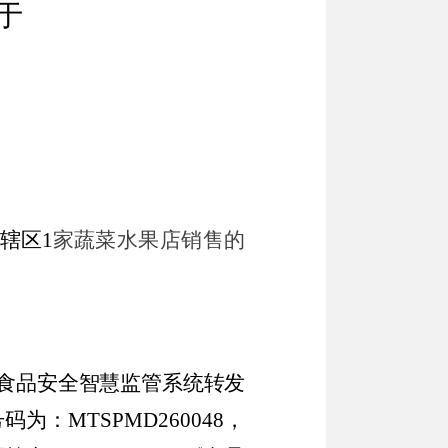
于
辖区
1
家蔬菜水果店销售的
食品安全智慧监管系统转发
号码为
：
MTSPMD260048
，