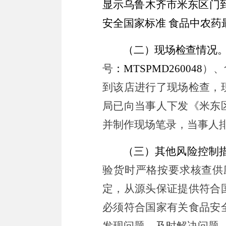
显示乌鲁木齐市米东区
门
安全国家标准 食品中农
（二）现场检查情况
号
：
MTSPMD260048
）、
到该店进行了现场检查，
局已向当事人下
发
《米东
并
制作
现场笔录，当事人
（三）其他风险控制
验货时严格按要求核查供
定，从源头保证提供符合
必须符合国家有关食品安