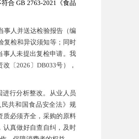
不符合
GB 2763-2021
《食品
当事人并送达检验报告（
编
验复检和异议须知等；同时
当事人未提出复检申请。我
责改〔
202
6
〕
DB0
33
号），
因进行分析整改。从业人员
人民共和国食品安全法》规
资质必须齐全，采购的原料
，认真做好自查自纠，及时