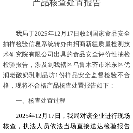
产品核查处置报告
我局于
2025
年
12
月
17
日
收
到国家食品安全
抽样检验信息系统转办由招商新疆质量检测技
术研究院有限公司出具
的
食品安全评价性抽检
检验报告
，
涉及到我辖区乌鲁木齐市米东区优
润老酸奶乳制品坊
1
份样品安全监督检验不合
格
，
现将不合格产品核查处置报告如下：
一、核查处置过程
2025
年
12
月
17
日，我局对该企业进行现场
核查，执法人员依法当场直接送达检验报告