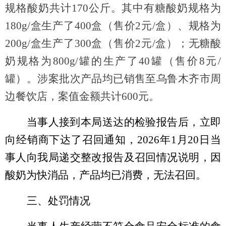
规格酸奶共计
170
公斤。其中有糖酸奶规格为
180g/
盒生产了
400
盒
（售价
2
元
/
盒）
、规格为
200g/
盒生产了
300
盒
（售价
2
元
/
盒）
；无糖酸
奶规格为
800g/
罐的生产了
40
罐
（售价
8
元
/
罐
）
。涉案批次产品均已销售至乌鲁木齐市周
边餐饮店，案值金额共计
600
元。
当事人接到本局送达的检验报告后，立即
向经销商下达了召回通知，
2026
年
1
月
20
日当
事人向我局递交整改报告及召回情况说明，因
酸奶为快消品，产品均已消费，无法召回。
三、处罚情况