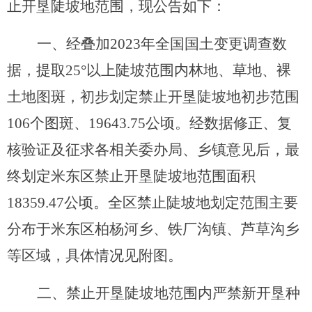
止开垦陡坡地范围，现公告如下：
一、
经叠加
2023
年全国国土变更调查数
据，提取
25°
以上陡坡范围内林地、草地、裸
土地图斑，初步划定禁止开垦陡坡地初步范围
106
个图斑、
19643.75
公顷。经数据修正、复
核验证及征求各
相关
委办局、
乡镇
意见后，最
终划定米东区禁止开垦陡坡地范围面积
18359.47
公顷。全区禁止陡坡地划定范围主要
分布于
米东区
柏杨河乡、铁厂沟镇、芦草沟乡
等区域
，具体情况见附图。
二、
禁止开垦陡坡地范围内严禁新开垦种