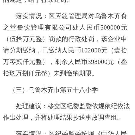
落实情况：
区应急管理局对乌鲁木齐食
之堂餐饮管理有限公司处人民币
500000
元
（伍拾万元整）罚款的行政处罚，该企业申
请分期缴纳，已缴纳人民币
102000
元（壹拾
万零贰仟元整），剩余人民币
398000
元（叁
拾玖万捌仟元整）未到缴纳期限
。
（三）
乌鲁木齐市第五十八小学
处理建议
：
移交区纪委监委依规依纪依法
作出处理，并将处理结果抄送事故调查组。
落实情况：区纪委监委
按照《中华人民