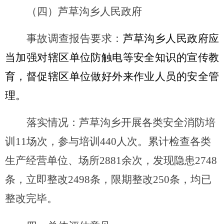
（四）
芦草沟乡人民政府
事故调查报告要求
：
芦草沟乡人民政府应
当加强对辖区单位防触电等安全知识的宣传教
育，督促辖区单位做好外来作业人员的安全管
理。
落实情况：芦草沟乡开展各类安全消防培
训
11
场次，参与培训
440
人次
。累计检查各类
生产经营单位、场所
2881
余次，发现隐患
2748
条，立即整改
2498
条，限期整改
250
条，均已
整改完毕。