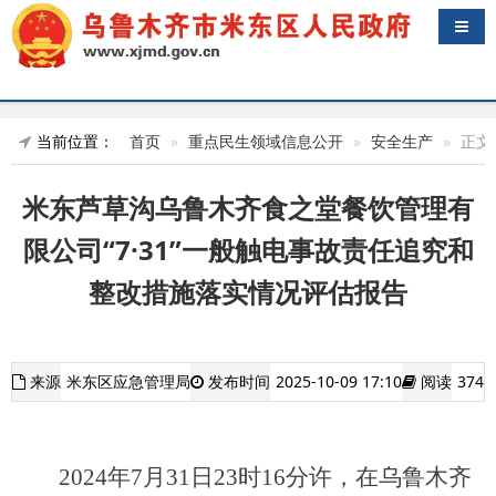
导航
当前位置：
首页
重点民生领域信息公开
安全生产
正文
米东芦草沟乌鲁木齐食之堂餐饮管理有
限公司“7·31”一般触电事故责任追究和
整改措施落实情况评估报告
来源
米东区应急管理局
发布时间
2025-10-09 17:10
阅读
374
202
4
年
7
月
31
日
23
时
16
分
许，
在乌鲁木齐