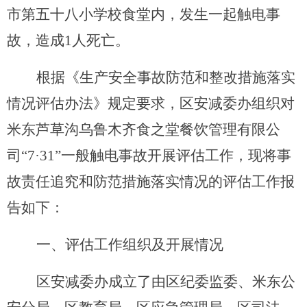
市第
五十八
小学校
食堂
内，发生一起触电事
故，
造成
1
人死亡
。
根据
《生产安全事故防范和整改措施落实
情况评估办法》
规定
要求，
区安减委办组织对
米东芦草沟乌鲁木齐食之堂餐饮管理有限公
司
“
7
·
31
”一般触电事故
开展评估工作
，
现将事
故责任追究和防范措施落实情况的评估工作报
告如下：
一、评估工作
组织及
开展情况
区安减委办成立了由
区纪委监委、米东公