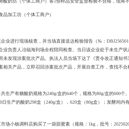
涛酸奶坊（个体工商户）各
1份样品安全监督检验不合格，现将
食品加工坊（个体工商户）
业进行现场核查，并当场直接送达检验报告（№：DBJ256501001
企业负责人冶福海到场全程陪同检查。当日该企业处于未生产状
未发现涉案批次产品。执法人员当场下达了《责令改正通知书》（乌
案相关产品，立即召回涉案批次产品，开展自查工作，查找不合
共生产有糖酸奶规格为240g/盒的640个，规格为80g/盒的600个
0日生产的酸奶298盒（240g/盒），620盒（80g盒）；发酵间内有7
通汇市场小杨调料店购买了一袋甜蜜素（规格：1kg，批号：20250