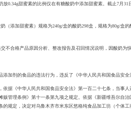
牛奶放0.34g甜蜜素的比例仅在有糖酸奶中添加甜蜜素。截止7月31
奶（添加甜蜜素）规格为240g/盒的酸奶298盒，规格为80g/盒
我局递交不合格产品原因分析、整改报告及召回情况说明，因酸奶
品添加剂的食品的违法行为，
违反了《中华人民共和国食品安全
，依据《中华人民共和国食品安全法》第一百二十七条
，当事人
摊贩管理条例》第十一条第九项
之
规定
。
依据《新疆维吾尔自治
条的规定，决定对乌鲁木齐市米东区悠格纯食品加工坊（个体工
。