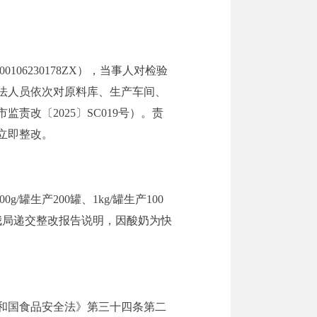
06230178ZX），当事人对检验
法人员依次对原料库、生产车间、
改〔2025〕SC019号）。责
立即整改。
g/罐生产200罐、1kg/罐生产100
向我局递交整改报告说明，因酸奶为快
和国食品安全法》第三十四条第
二