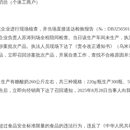
奶坊（个体工商户）
业进行现场核查，并当场直接送达检验报告（№：DBJ256501001
企业负责人苏涛到场全程陪同检查。当日该生产车间未生产，执
案批次产品。执法人员现场下达了《责令改正通知书》（乌米市监责
品，立即召回涉案批次产品，开展自查工作，查找不合格原因并
5日生产有糖酸奶260公斤左右，共三种规格：220g/瓶生产300瓶、500
后，立即向经销商下达了召回通知，2025年8月28日当事人
超过食品安全标准限量的食品的违法行为，违反了
《中华人民共