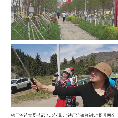
铁厂沟镇党委书记李忠范说：“铁厂沟镇将制定‘提升两个