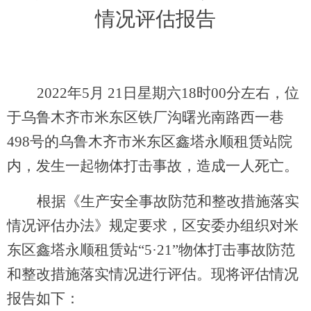
情况评估报告
2022
年
5
月
21
日星期六
18
时
00
分左右，位
于乌鲁木齐市米东区铁厂沟曙光南路西一巷
498
号的乌鲁木齐市米东区鑫塔永顺租赁站院
内，发生一起物体打击事故，造成一人死亡。
根据
《生产安全事故防范和整改措施落实
情况评估办法》
规定
要求，
区安委办组织
对
米
东区鑫塔永顺租赁站
“
5
·
21
”物体打击
事故
防范
和整改措施落实情况
进行
评估。现将评估情况
报告
如下
：