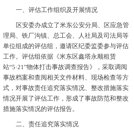
一、评估工作
组织及
开展情况
区安委办成立了
米东公安分局、区应急管
理局、铁厂沟镇、总工会、人社局
及
司法局
等
单位组成的
评估组
，邀请
区
纪委监委
参与评估
工作
。
评估组
依据《
米东区鑫塔永顺租赁
站
“
5
·
21
”物体打击事故
调查报告》，采取调阅
事故档案和查阅相关文件材料、现场检查等方
式，对事故责任追究落实情况、整改措施落实
情况开展了评估工作，形成了事故防范和整改
措施落实情况的评估报告。
二
、责任
追究
落实情况