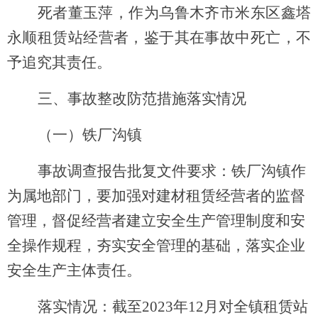
死者
董玉萍，作为
乌鲁木齐市米东区鑫塔
永顺租赁站
经营者，
鉴于其在事故中死亡，不
予追究其责任。
三
、事故
整改
防范措施落实情况
（一）
铁厂沟镇
事故调查报告批复文件要求
：
铁厂沟镇作
为属地部门，要加强对建材租赁经营者的监督
管理，督促经营者建立安全生产管理制度和安
全操作规程，夯实安全管理的基础，落实企业
安全生产主体责任。
落实情况：
截至
2023
年
12
月对全镇租赁站