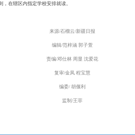
则，在辖区内指定学校安排就读。
来源/
石榴云/新疆日报
编辑/范梓涵 郭子萱
责编/
邓仕林 周显 沈爱花
复审
/金凤 程宝慧
编委/ 胡偃利
监制/王菲