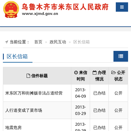
导航
当前位置：
首页
政民互动
区长信箱
区长信箱
来信
办理
公开
信件标题
时间
情况
状态
2013-
米东区万和街摊贩非法占道经营
已办结
公开
04-09
2013-
人行道变成了菜市场
已办结
公开
03-29
2013-
地震危房
已办结
公开
03-29